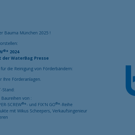
der Bauma München 2025 !
rstellen:
®
EW
* 2024
it der WaterBag Presse
 für die Reinigung von Förderbändern:
r Ihre Förderanlagen.
T-Stand:
 Baureihen von :
®
®
SUPER-SCREW
*- und FIX'N GO
*-Reihe
ukte mit Wikus Scheepers, Verkaufsingenieur
eren