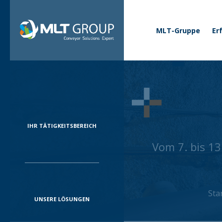
Business menu
Corporate
MLT-Gruppe
Er
IHR TÄTIGKEITSBEREICH
Vom 7. bis 13
Sta
UNSERE LÖSUNGEN