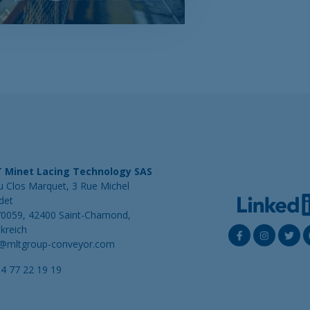
 Minet Lacing Technology SAS
u Clos Marquet, 3 Rue Michel
det
70059, 42400 Saint-Chamond,
kreich
o@mltgroup-conveyor.com
4 77 22 19 19