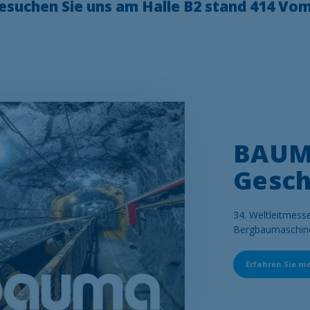
besuchen Sie uns am
Halle B2
stand 414 Vom 
BAUMA
Gesch
Contenu
34. Weltleitmess
Bergbaumaschine
Erfahren Sie m