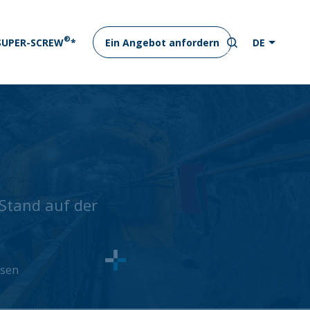
®
 SUPER-SCREW
*
Ein Angebot anfordern
DE
 Stand auf der
ssen