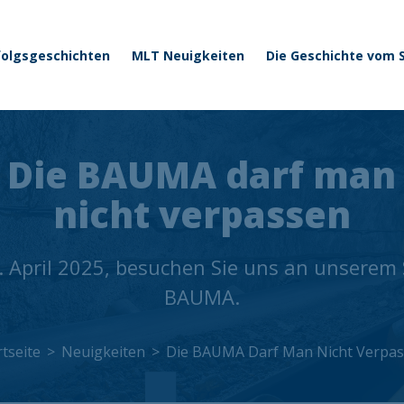
 menu
Direkt zum Inhalt
folgsgeschichten
MLT Neuigkeiten
Die Geschichte vom
Die BAUMA darf man
nicht verpassen
. April 2025, besuchen Sie uns an unserem
BAUMA.
rtseite
Neuigkeiten
Die BAUMA Darf Man Nicht Verpa