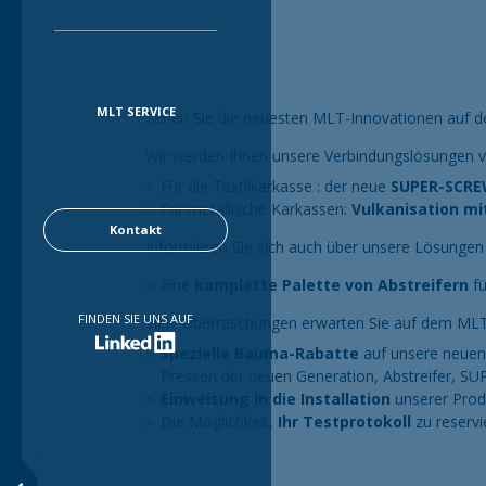
MLT SERVICE
Sehen Sie die neuesten MLT-Innovationen auf 
Wir werden Ihnen unsere Verbindungslösungen vo
Für die Textilkarkasse : der neue
SUPER-SCR
Für metallische Karkassen:
Vulkanisation m
Kontakt
Informieren Sie sich auch über unsere Lösungen
Eine
komplette Palette von Abstreifern
fü
FINDEN SIE UNS AUF
Viele Überraschungen erwarten Sie auf dem ML
Spezielle Bauma-Rabatte
auf unsere neuen
Pressen der neuen Generation, Abstreifer, 
Einweisung in die Installation
unserer Prod
Die Möglichkeit,
Ihr Testprotokoll
zu reservi