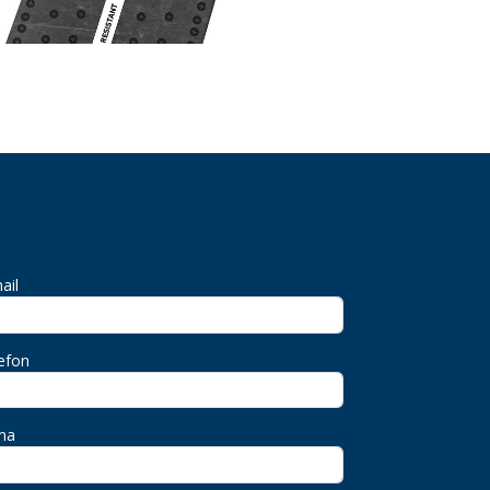
ail
efon
ma