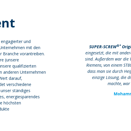
nt
engagierter und
®*
SUPER-SCREW
Orig
s Unternehmen mit den
eingesetzt, die mit and
r Branche vorantreiben.
sind. Außerdem war die 
re (unsere
Riemens, von einem ST80
sere qualifizierten
dass man sie durch Heiß
on anderen Unternehmen
einzige Lösung, die d
Wert darauf,
machte, wa
det verschiedene
 unser ständiges
Mohamma
es, energiesparendes
ie höchsten
dukte