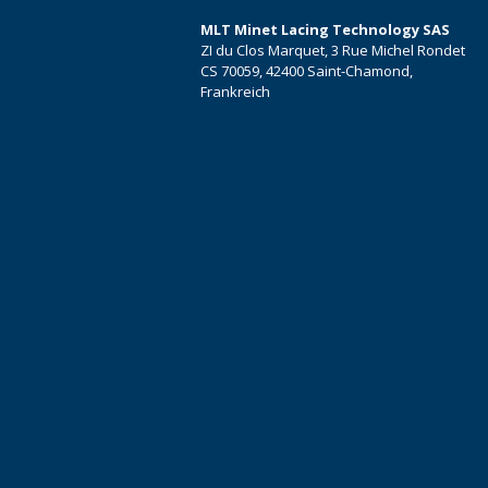
MLT Minet Lacing Technology SAS
ZI du Clos Marquet, 3 Rue Michel Rondet
CS 70059, 42400 Saint-Chamond,
Frankreich
info@mltgroup-conveyor.com
+33 4 77 22 19 19