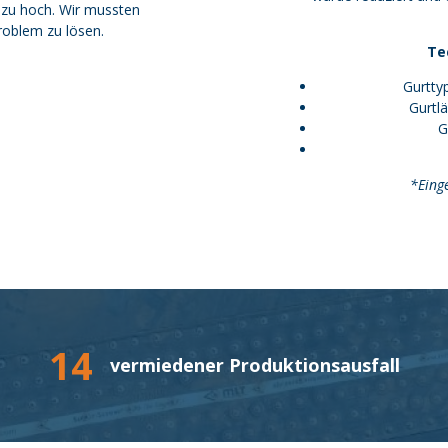
 zu hoch. Wir mussten
roblem zu lösen.
Te
Gurtty
Gurtl
G
*Eing
14
vermiedener Produktionsausfall