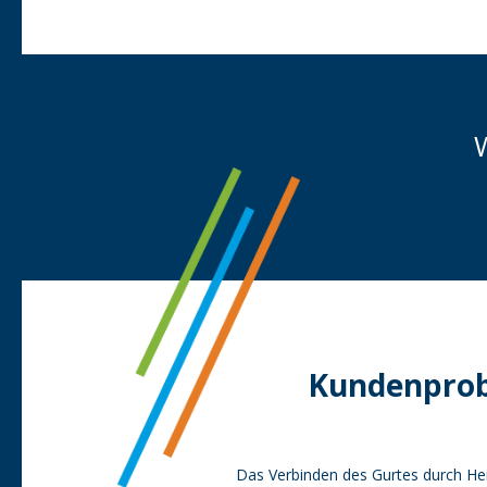
Kundenpro
Das Verbinden des Gurtes durch Hei