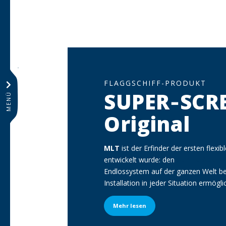
SOUS-TITRE
FLAGGSCHIFF-PRODUKT
SUPER‑SCR
MENÜ
Original
Description
MLT
ist der Erfinder der ersten flex
entwickelt wurde: den
SUPER-SCRE
Endlossystem auf der ganzen Welt be
Installation in jeder Situation ermögli
Texte du bouton
Mehr lesen