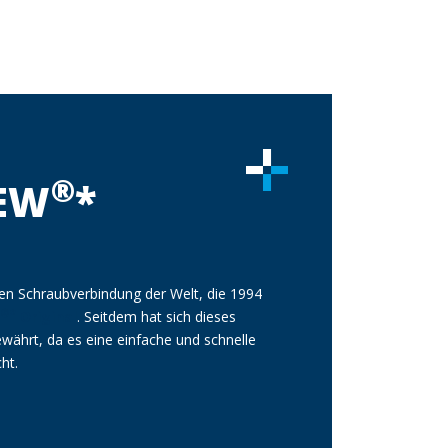
®
EW
*
iblen Schraubverbindung der Welt, die 1994
®*
W
Original
. Seitdem hat sich dieses
währt, da es eine einfache und schnelle
cht.