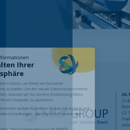
Cookie-Informationen
Verwalten Ihrer
Privatsphäre
Wir verwenden Cookies, um Ihnen ein besseres
Nutzererlebnis zu bieten. Um der neuen Datenschutzrichtlinie
MLT
zu entsprechen, müssen wir Sie um Ihre Zustimmung bitten,
Cookies auf Ihrem Computer zu speichern.
ZI d
Ron
Um Ihre Präferenzen später zu ändern, klicken Sie einfach auf
CS 
den Link 'Cookie-Einstellungen', den Sie im Fußbereich der
Fran
Seite finden.
inf
Beglaubigte Einwilligungen von