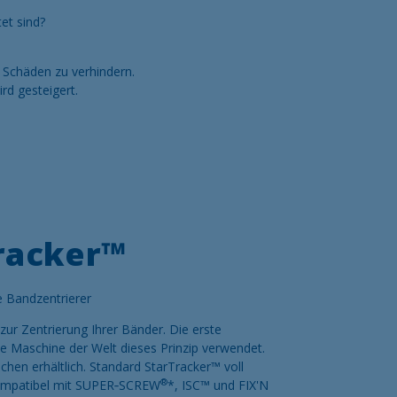
et sind?
 Schäden zu verhindern.
rd gesteigert.
racker™
e Bandzentrierer
zur Zentrierung Ihrer Bänder. Die erste
de Maschine der Welt dieses Prinzip verwendet.
chen erhältlich. Standard StarTracker™ voll
®
 Kompatibel mit SUPER‑SCREW
*, ISC™ und FIX'N