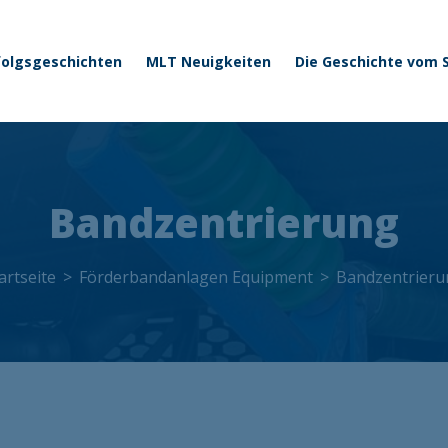
 menu
Direkt zum Inhalt
folgsgeschichten
MLT Neuigkeiten
Die Geschichte vom
Bandzentrierung
artseite
Förderbandanlagen Equipment
Bandzentrieru