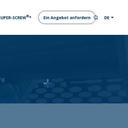
®
 SUPER-SCREW
*
Ein Angebot anfordern
DE
ng