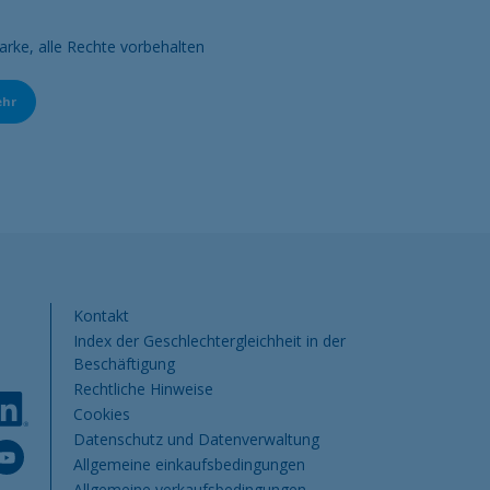
rke, alle Rechte vorbehalten
ehr
Pied de page DE
Kontakt
Index der Geschlechtergleichheit in der
Beschäftigung
Rechtliche Hinweise
Cookies
Datenschutz und Datenverwaltung
Allgemeine einkaufsbedingungen
Allgemeine verkaufsbedingungen