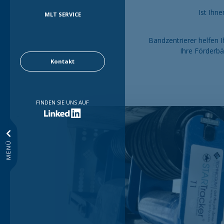
Ist Ihn
MLT SERVICE
Bandzentrierer helfen 
Ihre Förderbä
Kontakt
FINDEN SIE UNS AUF
MENÜ