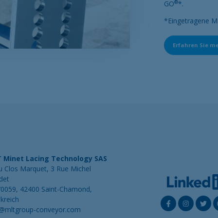
®
GO
*.
*Eingetragene Ma
Erfahren Sie m
 Minet Lacing Technology SAS
u Clos Marquet, 3 Rue Michel
det
70059, 42400 Saint-Chamond,
kreich
o@mltgroup-conveyor.com